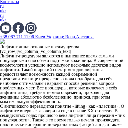
Контакты
ru
ukr
ru
ukr
+38 067 711 11 06 Киев,Украина; Вена,Австрия.
Лифтинг лица: основные преимущества
[vc_row][vc_column][vc_column_text]
Лифтинг-процедуры являются в нынешнее время самыми
популярными способами подтяжки кожи лица. В современной
косметологии успешно используют несколько десятков видов
лифтинга. Такой широкий спектр методов лифтинга
предоставляет возможность каждой современной
представительнице прекрасного пола подобрать для себя
наиболее оптимальный вариант способа решения вопроса
проблемных мест. Все процедуры, которые включает в себя
лифтинг лица, требуют немного времени, проходят для
женщины абсолютно безболезненно, принося, при этом
максимальную эффективность.
С английского переводится понятие «lifting» как «пластика». О
лифтинге впервые заговорили еще в начале ХХ столетия. В
семидесятых годах прошлого века лифтинг лица пережил «пик
популярности». Также в то время только начали производить
пластические операции поверхностных фасций лица, а также