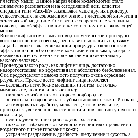
пластику мышц. Данное направление косметологии стало
динамично развиваться и на сегодняшний день клиенты
операции типа «face-lift» заказывают чаще других процедур,
существующих на современном этапе в пластиковой хирургии и
эстетической медицине. О лифтинге современные женщины
говорят, как об эффективном и качественном омолаживающей
методе.
Вообще лифтингом называют вид косметической процедуры,
которая основной своей задачей ставит выполнить подтяжку
лица. Главное назначение данной процедуры заключается в
эффективной борьбе со всеми кожными излишками, которые
вызываются естественными возрастными изменениями у
каждого человека.
Процедура такого рода, как лифтинг лица, достаточно
недорогостоящая, но эффективная и абсолютно безболезненная.
Она предоставляет возможность получить очень серьезные
результаты. Прежде всего, лифтинг лица позволяет:
— разгладить неглубокие морщины (притом, не только
мимические, но в т.ч. и возрастные);
— полностью избавится от второго подбородка;
— значительно оздоровить и глубоко омолодить кожный покров;
— активировать выработку коллагена, что, в результате,
приводит к увеличению эластичности и повышению упругости
кожи лица;
— ведет к увеличению производства эластина;
— позволяет избавиться от внешних неприятных проявлений
возрастного пигментирования кожи;
— устраняет раздражение, дряблость, шелушение и сухость, а