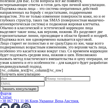
полезной для Вас. Если вопросы все же появятся,
исчерпывающие ответы я готов дать при личной консультации.
Подтяжка овала лица – это система оперативных действий
направленных на борьбу с недостатками, подаренными
возрастом. Это не только изменение поверхности кожи, но и ее
глубоких структур, таких так SMAS (поверхностная мышечно-
апоневротическая система) и подкожная жировая клетчатка.
Обычно в классической и эстетической коррекции лица
выделяют такие зоны, как верхняя, нижняя. Их разделяют две
горизонтальные линии, проходящие в области бровей и ноздрей.
Подтяжка всех зон одновременно называется круговой.
Лицо стареет не полностью и не сразу.Одна из зон, чаще всего
подверженных возрастным изменениям, это верхняя часть лица,
особенно это касается кожи вокруг глаз. Со временем коррекции
будет подлежать средняя зона, нижняя и шея. Невозможно
назвать метод пластического вмешательства и цену операции, не
узнав клиента и его особенности – для каждого будет разработан
индивидуальный подход.
[/vc_column_text][/vc_column][/vc_row]
Получить консультацию
Форум
Статьи
+38 067 711 11 06 Киев,Украина; Вена,Австрия.