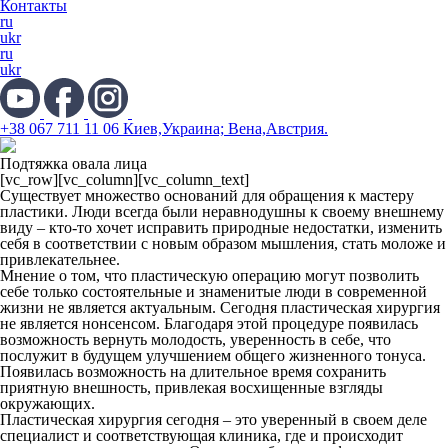
Контакты
ru
ukr
ru
ukr
+38 067 711 11 06 Киев,Украина; Вена,Австрия.
Подтяжка овала лица
[vc_row][vc_column][vc_column_text]
Существует множество оснований для обращения к мастеру
пластики. Люди всегда были неравнодушны к своему внешнему
виду – кто-то хочет исправить природные недостатки, изменить
себя в соответствии с новым образом мышления, стать моложе и
привлекательнее.
Мнение о том, что пластическую операцию могут позволить
себе только состоятельные и знаменитые люди в современной
жизни не является актуальным. Сегодня пластическая хирургия
не является нонсенсом. Благодаря этой процедуре появилась
возможность вернуть молодость, уверенность в себе, что
послужит в будущем улучшением общего жизненного тонуса.
Появилась возможность на длительное время сохранить
приятную внешность, привлекая восхищенные взгляды
окружающих.
Пластическая хирургия сегодня – это уверенный в своем деле
специалист и соответствующая клиника, где и происходит