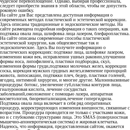
чудесное перевоплощение. Однако, выбирая профессионала,
следует приобрести знания в этой области, чтобы не допустить
роковую ошибку.
На сайте для Вас представлена доступная информация о
современных методах пластической и эстетической коррекции.
Здесь описаны традиционные и эндоскопические методы. На
сайте размещена подробная информация о таких операциях, как
подтяжка овала лица, шлифовка лица лазером, блефаропластика.
На сайте описаны современные способы пластической
эстетической хирургии, как общеизвестные так и
эндоскопические. Здесь Вы получите информацию о
пластических коррекциях: подтяжке лица, шлифовке лазером,
изменении кожи век, исправлении ушных раковин,улучшении
формы носа, липофилинга, пластики подбородка, скул,
изменения формы груди,подтяжки молочных желез, коррекции
соска, корекция мужских грудных желез,изменение пропорций
живота, липосакции, подтяжки плеч, бедер, пластики голеней,
ягодиц, интимной хирургии, и многие другие. Малоинвазивные
процедуры: ботокс, увеличение губ,пластика контуров лица,
гиалуроновая кислота, лечение сосудистых
заболеваний,омоложение с помощью лазера, аппаратная
косметология, биоревитализация,лечение гипергидроза.
Подтяжка овала лица включает в себя ряд оперативных
процедур, корректрирующих изменения внешности, связанные с
возрастом. Процедура проводится не только с участками кожи,
но и с глубокими структурами лица. Это SMAS (поверхностная
мышечно-апоневротическая система) и жировая клетчатка.
Надеюсь, что информация, предоставленная сайтом, окажется