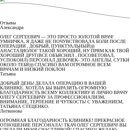
Отзывы
Александра
ОЛЕГ СЕРГЕЕВИЧ — ЭТО ПРОСТО ЗОЛОТОЙ ВРАЧ!
УМНИЧКА, Я ДАЖЕ НЕ ПОЧУВСТВОВАЛА БОЛИ ПОСЛЕ
ОПЕРАЦИИ , ДОБРЫЙ, ПУНКТУАЛЬНЫЙ)))
АНАСТАЗИОЛОГ ТАКОЙ ХОРОШИЙ, НУ ПРЯМ КАК ТВОЙ
ХОРОШИЙ ДРУГ(ВСЕ ОБЪЯСНИЛ , ПОСОВЕТОВАЛ,
УСПОКОИЛ) ПЕРСОНАЛ ДЕВОЧЕК- ЭТО АНГЕЛЫ, СУТКИ
ОКОЛО ТЕБЯ))) СПАСИБО ВАМ ОГРОМНОЕ ВСЕМ
ВРАЧАМ И НИЗКИЙ ПОКЛОН
Татьяна
ДОБРЫЙ ДЕНЬ! ДЕЛАЛА ОПЕРАЦИЮ В ВАШЕЙ
КЛИНИКЕ. ХОТЕЛА БЫ ВЫРАЗИТЬ ОГРОМНУЮ
БЛАГОДАРНОСТЬ ВСЕМУ КОЛЛЕКТИВУ И ЛИЧНО ВРАЧУ
ОЛЕГУ СЕРГЕЕВИЧУ ЗА ПРОФЕССИОНАЛИЗМ,
ВНИМАНИЕ, ТЕРПЕНИЕ И ЧУТКОСТЬ! С УВАЖЕНИЕМ,
ТАТЬЯНА СТЕЦЕНКО.
Литвинова
ОГРОМНАЯ БЛАГОДАРНОСТЬ КЛИНИКЕ! ПРЕКРАСНОЕ
ОТНОШЕНИЕ ПЕРСОНАЛА! ТКАЧ ОЛЕГ СЕРГЕЕВИЧ! ВЫ
СДЕЛАЛИ МЕНЯ СЧАСТЛИВОЙ! СПАСИБО! ЖЕЛАЮ