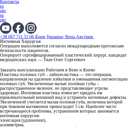
Контакты
ru
ukr
ru
ukr
+38 067 711 11 06 Киев,Украина; Вена,Австрия.
Интимная Хирургия
Операции выполняются согласно международным протоколам
безопасности пациентов.
Оперирует сертифицированный пластический хирург, кандидат
медицинских наук —
Ткач Олег Сергеевич
Заказать консультацию
Работаем в Вене и Киеве
Пластика половых губ – лабиопластика —
это операция,
направленная на удаление избытков и уменьшения пигментации
половых губ. Увеличенные малые половые губы –
распространенное явление, не представляющее угрозы
здоровью. Интимная пластика помогает придать им
привлекательный внешний вид и устранить интимные дефекты.
Увеличенной считается малая половая губа, величина которой
при боковом вытяжении превосходит 5 см. Наиболее часто
встречающиеся проблемы, устранением которых занимается
интимная хирургия:
элонгация (удлинение),
асимметрия,