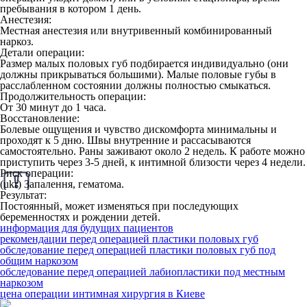
пребывания в котором 1 день.
Анестезия:
Местная анестезия или внутривенный комбинированный
наркоз.
Детали операции:
Размер малых половых губ подбирается индивидуально (они
должны прикрываться большими). Малые половые губы в
расслабленном состоянии должны полностью смыкаться.
Продолжительность операции:
От 30 минут до 1 часа.
Восстановление:
Болевые ощущения и чувство дискомфорта минимальны и
проходят к 5 дню. Швы внутренние и рассасываются
самостоятельно. Раны заживают около 2 недель. К работе можно
приступить через 3-5 дней, к интимной близости через 4 недели.
Риск операции:
(ukr) Запалення, гематома.
Результат:
Постоянный, может изменяться при последующих
беременностях и рождении детей.
информация для будущих пациентов
рекомендации перед операцией пластики половых губ
обследование перед операцией пластики половых губ под
общим наркозом
обследование перед операцией лабиопластики под местным
наркозом
цена операции интимная хирургия в Киеве