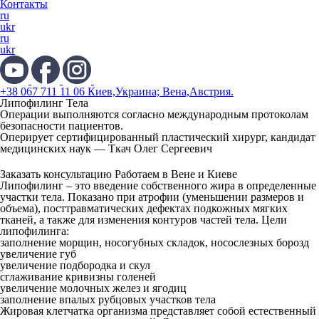
Контакты
ru
ukr
ru
ukr
+38 067 711 11 06 Киев,Украина; Вена,Австрия.
Липофилинг Тела
Операции выполняются согласно международным протоколам
безопасности пациентов.
Оперирует сертифицированный пластический хирург, кандидат
медицинских наук —
Ткач Олег Сергеевич
Заказать консультацию
Работаем в Вене и Киеве
Липофилинг
– это введение собственного жира в определенные
участки тела. Показано при атрофии (уменьшении размеров и
объема), посттравматических дефектах подкожных мягких
тканей, а также для изменения контуров частей тела. Цели
липофилинга:
заполнение морщин, носогубных складок, носослезных борозд
увеличение губ
увеличение подбородка и скул
сглаживание кривизны голеней
увеличение молочных желез и ягодиц
заполнение впалых рубцовых участков тела
Жировая клетчатка организма представляет собой естественный