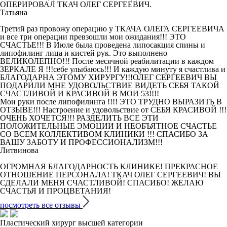
ОПЕРИРОВАЛ ТКАЧ ОЛЕГ СЕРГЕЕВИЧ.
Татьяна
Третий раз провожу операцию у ТКАЧА ОЛЕГА СЕРГЕЕВИЧА
и все три операции превзошли мои ожидания!!! ЭТО
СЧАСТЬЕ!!! В Июле была проведена липосакция спины и
липофилинг лица и кистей рук. Это выполнено
ВЕЛИКОЛЕПНО!!! После месячной реабилитации в каждом
ЗЕРКАЛЕ Я !!!себе улыбаюсь!!! И каждую минуту я счастлива и
БЛАГОДАРНА ЭТОМУ ХИРУРГУ!!!ОЛЕГ СЕРГЕЕВИЧ ВЫ
ПОДАРИЛИ МНЕ УДОВОЛЬСТВИЕ ВИДЕТЬ СЕБЯ ТАКОЙ
СЧАСТЛИВОЙ И КРАСИВОЙ В МОИ 53!!!!
Мои руки после липофилинга !!!! ЭТО ТРУДНО ВЫРАЗИТЬ В
ОТЗЫВЕ!!! Настроение и удовольствие от СЕБЯ КРАСИВОЙ !!!
ОЧЕНЬ ХОЧЕТСЯ!!! РАЗДЕЛИТЬ ВСЕ ЭТИ
ПОЛОЖИТЕЛЬНЫЕ ЭМОЦИИ И НЕОБЪЯТНОЕ СЧАСТЬЕ
СО ВСЕМ КОЛЛЕКТИВОМ КЛИНИКИ !!! СПАСИБО ЗА
ВАШУ ЗАБОТУ И ПРОФЕССИОНАЛИЗМ!!!
Литвинова
ОГРОМНАЯ БЛАГОДАРНОСТЬ КЛИНИКЕ! ПРЕКРАСНОЕ
ОТНОШЕНИЕ ПЕРСОНАЛА! ТКАЧ ОЛЕГ СЕРГЕЕВИЧ! ВЫ
СДЕЛАЛИ МЕНЯ СЧАСТЛИВОЙ! СПАСИБО! ЖЕЛАЮ
СЧАСТЬЯ И ПРОЦВЕТАНИЯ!
посмотреть все отзывы
Пластический хирург высшей категории