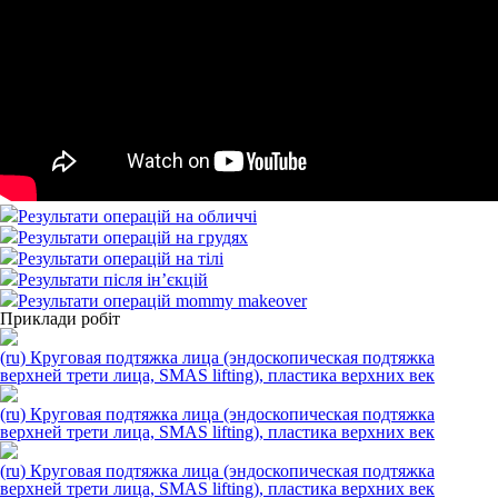
Результати операцій на обличчі
Результати операцій на грудях
Результати операцій на тілі
Результати після ін’єкцій
Результати операцій mommy makeover
Приклади робіт
(ru) Круговая подтяжка лица (эндоскопическая подтяжка
верхней трети лица, SMAS lifting), пластика верхних век
(ru) Круговая подтяжка лица (эндоскопическая подтяжка
верхней трети лица, SMAS lifting), пластика верхних век
(ru) Круговая подтяжка лица (эндоскопическая подтяжка
верхней трети лица, SMAS lifting), пластика верхних век