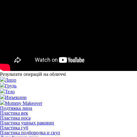
Результати операцій на обличчі
Лицо
Грудь
Тело
Инъекции
Mommy Makeover
Подтяжка лица
Пластика век
Пластика носа
Пластика ушных раковин
Пластика губ
Пластика подбородка и скул