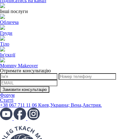
Підписатись на канал
Інші послуги
Обличча
Груди
Тіло
Ін'єкції
Mommy Makeover
Отримати консультацію
Форум
Статті
+38 067 711 11 06 Киев,Украина; Вена,Австрия.