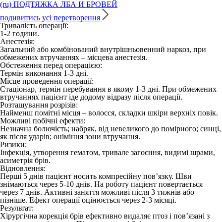
(ru) ПОДТЯЖКА ЛБА И БРОВЕЙ
подивитись усі перетворення
Тривалість операції:
1-2 години.
Анестезія:
Загальний або комбінований внутрішньовенний наркоз, при
обмежених втручаннях – місцева анестезія.
Обстеження перед операцією:
Термін виконання 1-3 дні.
Місце проведення операції:
Стаціонар, термін перебування в якому 1-3 дні. При обмежених
втручаннях пацієнт іде додому відразу після операції.
Розташування розрізів:
Найменш помітні місця – волосся, складки шкіри верхніх повік.
Можливі побічні ефекти:
Незначна болючість; набряк, від невеликого до помірного; синці,
як після ударів; оніміння зони втручання.
Ризики:
Інфекція, утворення гематом, тривале загоєння, видимі шрами,
асиметрія брів.
Відновлення:
Перші 5 днів пацієнт носить компресійну пов’язку. Шви
знімаються через 5-10 днів. На роботу пацієнт повертається
через 7 днів. Активні заняття можливі після 3 тижнів або
пізніше. Ефект операції оцінюється через 2-3 місяці.
Результат:
Хірургічна корекція брів ефективно видаляє птоз і пов’язані з