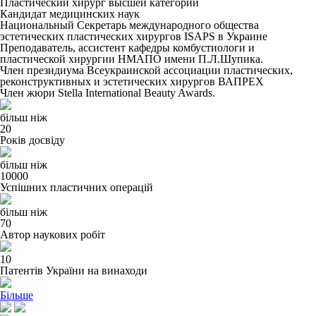
Пластический хирург высшей категории
Кандидат медицинских наук
Национальный Секретарь международного общества
эстетических пластических хирургов ISAPS в Украине
Преподаватель, ассистент кафедры комбустиологи и
пластической хирургии НМАПО имени П.Л.Шупика.
Член президиума Всеукраинской ассоциации пластических,
реконструктивных и эстетических хирургов ВАПРЕХ
Член жюри Stella International Beauty Awards.
більш ніж
20
Років досвіду
більш ніж
10000
Успішних пластичних операцій
більш ніж
70
Автор наукових робіт
10
Патентів України на винаходи
Більше