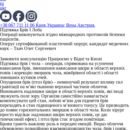
ru
ukr
+38 067 711 11 06 Киев,Украина; Вена,Австрия.
Підтяжка Брів І Лоба
Операції виконуються згідно міжнародних протоколів безпеки
пацієнтів.
Оперує сертифікований пластичний хирург, кандидат медичних
наук –
Ткач Олег Сергеевич
Замовити консультацію
Працюємо у Відні та Києві
Підтяжка брів і чола
– операція, спрямована на усунення
нависання брів, зменшення нависання шкіри в області верхніх
повік і корекцію зморшок чола, міжбрівної області і області
зовнішніх кутиків очей.
Опущення брів (птоз брів) – неминучий результат впливу сил
гравітації на м’які тканини верхньої частини обличчя.
Виникають надлишки шкіри в області верхніх повік, які іноді
звужують поле зору. Організм самостійно намагається
компенсувати цей стан, лобові м’язи для підняття брів
переходять в стан підвищеного м’язового тонусу. Це призводить
до появи горизонтальних зморшок в області чола. Коли хірург
просто відсікає надлишки шкіри верхніх повік, це дає
тимчасовий ефект, і птоз брів стає згодом помітніше.
Брови грають важливу роль в передачі емоцій. Вираз обличчя
обумовлено позиційною взаємовідповідністю чола, брів і повік.