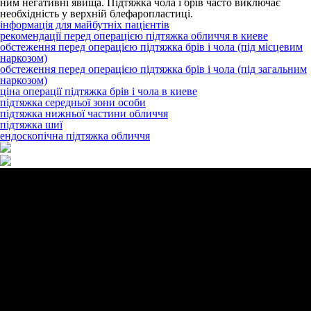
ним негативні явища. Підтяжка чола і брів часто виключає
необхідність у верхній блефаропластиці.
інформація для майбутніх пацієнтів
рекомендації перед операцією підтяжка обличчя в киеве
обстеження перед операцією підтяжка брів і чола (під місцевим
наркозом)
обстеження перед операцією підтяжка брів і чола (під загальним
наркозом)
ціна операції підтяжка брів і чола в киеве
підтяжка середньої зони особи
підтяжка нижньої частини обличчя
підтяжка шиї
ендоскопічна підтяжка обличчя