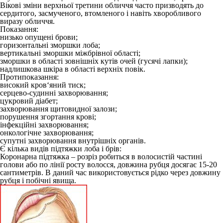
Вікові зміни верхньої третини обличчя часто призводять до
сердитого, засмученого, втомленого і навіть хворобливого
виразу обличчя.
Показання:
низько опущені брови;
горизонтальні зморшки лоба;
вертикальні зморшки міжбрівної області;
зморшки в області зовнішніх кутів очей (гусячі лапки);
надлишкова шкіра в області верхніх повік.
Протипоказання:
високий кров‘яний тиск;
серцево-судинні захворювання;
цукровий діабет;
захворювання щитовидної залози;
порушення згортання крові;
інфекційні захворювання;
онкологічне захворювання;
супутні захворювання внутрішніх органів.
Є кілька видів підтяжки лоба і брів:
Коронарна підтяжка
– розріз робиться в волосистій частині
голови або по лінії росту волосся, довжина рубця досягає 15-20
сантиметрів. В даний час використовується рідко через довжину
рубця і побічні явища.