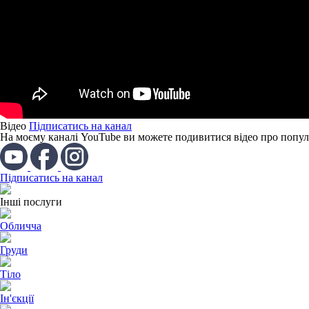
Відео
Підписатись на канал
На моєму каналі YouTube ви можете подивитися відео про популя
Підписатись на канал
Інші послуги
Обличча
Груди
Тіло
Ін'єкції