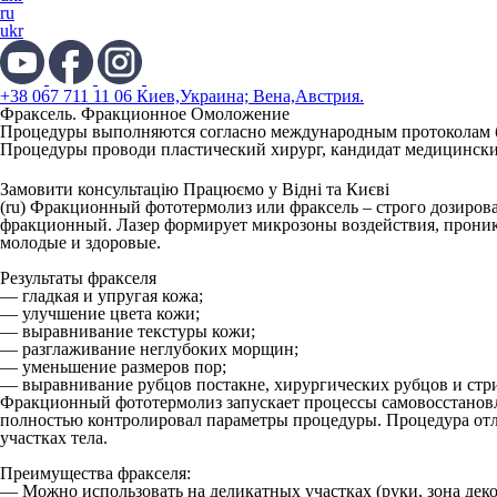
ru
ukr
+38 067 711 11 06 Киев,Украина; Вена,Австрия.
Фраксель. Фракционное Омоложение
Процедуры выполняются согласно международным протоколам б
Процедуры проводи пластический хирург, кандидат медицинск
Замовити консультацію
Працюємо у Відні та Києві
(ru)
Фракционный фототермолиз или фраксель
– строго дозиров
фракционный. Лазер формирует микрозоны воздействия, проника
молодые и здоровые.
Результаты фракселя
— гладкая и упругая кожа;
— улучшение цвета кожи;
— выравнивание текстуры кожи;
— разглаживание неглубоких морщин;
— уменьшение размеров пор;
— выравнивание рубцов постакне, хирургических рубцов и стри
Фракционный фототермолиз запускает процессы самовосстановле
полностью контролировал параметры процедуры. Процедура отли
участках тела.
Преимущества фракселя:
— Можно использовать на деликатных участках (руки, зона декол