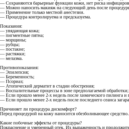
— Сохраняются барьерные функции кожи, нет риска инфициров
— Можно наносить макияж на следующий день после процедуры,
— Применение только местной анестезии.
— Процедура контролируема и предсказуема.
Показания:
— увядающая кожа;
— пигментные пятна;
— морщины;
— рубцы;
— постакне;
— растяжки;
— мелазма.
Противопоказания:
— Эпилепсия;
— Беременность;
— Псориаз;
— Атопический дерматит в стадии обострения;
— Воспалительные процессы в зоне предполагаемой обработки;
— Если прошло менее 2-х недель после химического пилинга и
— Если прошло менее 2-х недель после последнего сеанса загара
Причиняет ли процедура дискомфорт?
Перед процедурой на кожу наносится обезболивающее средство.
Какие побочные эффекты от процедуры?
Покраснение и умеренный отек. Их выраженность и продолжите