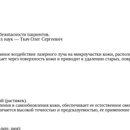
езопасности пациентов.
их наук —
Ткач Олег Сергеевич
анное воздействие лазерного луча на микроучастки кожи, распол
ет через поверхность кожи и приводит к удалению старых, пов
й (растяжек).
ния и самообновления кожи, обеспечивает ее естественное омол
чается высокой точностью и предсказуемостью, ее применение б
ьте, шея);