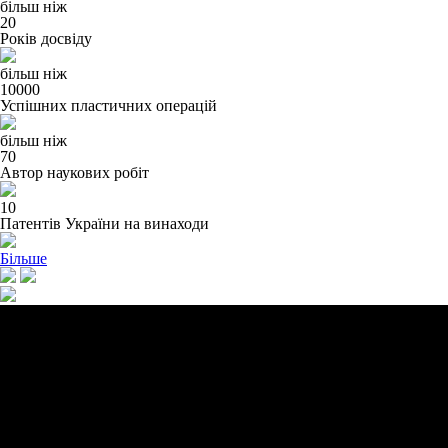
більш ніж
20
Років досвіду
більш ніж
10000
Успішних пластичних операцій
більш ніж
70
Автор наукових робіт
10
Патентів України на винаходи
Більше