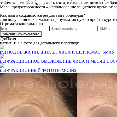
эффекты – слабый зуд, сухость кожи, шелушение, появление бро
Меры предосторожности – использование защитного крема от сол
Как долго сохраняются результаты процедуры?
Для получения максимальных результатов нужно пройти курс из
Отримати консультацію
До/Після
натисніть на фото для детального перегляду
(ru) ПОДТЯЖКА НИЖНИХ 2/3 ЛИЦА И ШЕИ (СМАС, SMA
(ru) ФРАКЦИОННОЕ ОМОЛОЖЕНИЕ ЛИЦА (1 МЕСЯЦ ПОС
(ru) ФРАКЦИОННЫЙ ФОТОТЕРМОЛИЗ