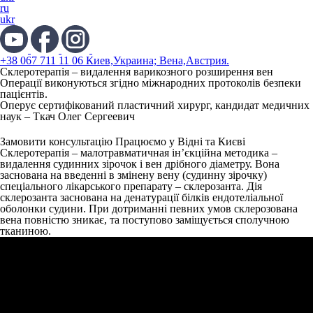
ru
ukr
+38 067 711 11 06 Киев,Украина; Вена,Австрия.
Склеротерапія – видалення варикозного розширення вен
Операції виконуються згідно міжнародних протоколів безпеки
пацієнтів.
Оперує сертифікований пластичний хирург, кандидат медичних
наук –
Ткач Олег Сергеевич
Замовити консультацію
Працюємо у Відні та Києві
Склеротерапія
– малотравматичная ін’єкційна методика –
видалення судинних зірочок і вен дрібного діаметру. Вона
заснована на введенні в змінену вену (судинну зірочку)
спеціального лікарського препарату – склерозанта. Дія
склерозанта заснована на денатурації білків ендотеліальної
оболонки судини. При дотриманні певних умов склерозована
вена повністю зникає, та поступово заміщується сполучною
тканиною.