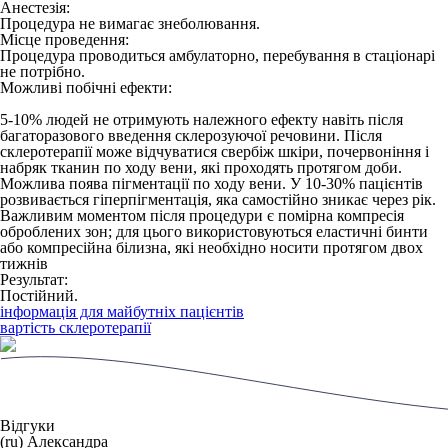
Анестезія:
Процедура не вимагає знеболювання.
Місце проведення:
Процедура проводиться амбулаторно, перебування в стаціонарі
не потрібно.
Можливі побічні ефекти:
5-10% людей не отримують належного ефекту навіть після
багаторазового введення склерозуючої речовини. Після
склеротерапії може відчуватися свербіж шкіри, почервоніння і
набряк тканин по ходу вени, які проходять протягом доби.
Можлива поява пігментації по ходу вени. У 10-30% пацієнтів
розвивається гіперпігментація, яка самостійно зникає через рік.
Важливим моментом після процедури є помірна компресія
оброблених зон; для цього використовуються еластичні бинти
або компресійна білизна, які необхідно носити протягом двох
тижнів
Результат:
Постійний.
інформація для майбутніх пацієнтів
вартість склеротерапії
Відгуки
(ru) Александра