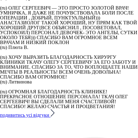
(ru) ОЛЕГ СЕРГЕЕВИЧ — ЭТО ПРОСТО ЗОЛОТОЙ ВРАЧ!
УМНИЧКА, Я ДАЖЕ НЕ ПОЧУВСТВОВАЛА БОЛИ ПОСЛЕ
ОПЕРАЦИИ , ДОБРЫЙ, ПУНКТУАЛЬНЫЙ)))
АНАСТАЗИОЛОГ ТАКОЙ ХОРОШИЙ, НУ ПРЯМ КАК ТВОЙ
ХОРОШИЙ ДРУГ(ВСЕ ОБЪЯСНИЛ , ПОСОВЕТОВАЛ,
УСПОКОИЛ) ПЕРСОНАЛ ДЕВОЧЕК- ЭТО АНГЕЛЫ, СУТКИ
ОКОЛО ТЕБЯ))) СПАСИБО ВАМ ОГРОМНОЕ ВСЕМ
ВРАЧАМ И НИЗКИЙ ПОКЛОН
(ru) Плюта В.
(ru) ХОЧУ ВЫРАЗИТЬ БЛАГОДАРНОСТЬ ХИРУРГУ
КЛИНИКИ ТКАЧУ ОЛЕГУ СЕРГЕЕВИЧУ ЗА ЕГО ЗАБОТУ И
ВНИМАНИЕ. СПАСИБО ЗА ТО, ЧТО ВОПЛОЩАЕТЕ НАШИ
МЕЧТЫ В РЕАЛЬНОСТЬ! ВСЕМ ОЧЕНЬ ДОВОЛЬНА!
СПАСИБО ВАМ ОГРОМНОЕ!
(ru) Литвинова
(ru) ОГРОМНАЯ БЛАГОДАРНОСТЬ КЛИНИКЕ!
ПРЕКРАСНОЕ ОТНОШЕНИЕ ПЕРСОНАЛА! ТКАЧ ОЛЕГ
СЕРГЕЕВИЧ! ВЫ СДЕЛАЛИ МЕНЯ СЧАСТЛИВОЙ!
СПАСИБО! ЖЕЛАЮ СЧАСТЬЯ И ПРОЦВЕТАНИЯ!
подивитись усі відгуки